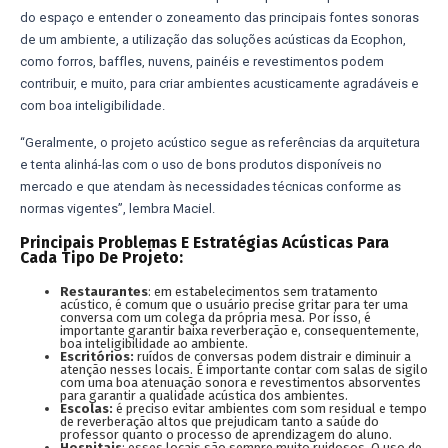
do espaço e entender o zoneamento das principais fontes sonoras
de um ambiente, a utilização das soluções acústicas da Ecophon,
como forros, baffles, nuvens, painéis e revestimentos podem
contribuir, e muito, para criar ambientes acusticamente agradáveis e
com boa inteligibilidade.
“Geralmente, o projeto acústico segue as referências da arquitetura
e tenta alinhá-las com o uso de bons produtos disponíveis no
mercado e que atendam às necessidades técnicas conforme as
normas vigentes”, lembra Maciel.
Principais Problemas E Estratégias Acústicas Para
Cada Tipo De Projeto:
Restaurantes
: em estabelecimentos sem tratamento
acústico, é comum que o usuário precise gritar para ter uma
conversa com um colega da própria mesa. Por isso, é
importante garantir baixa reverberação e, consequentemente,
boa inteligibilidade ao ambiente.
Escritórios:
ruídos de conversas podem distrair e diminuir a
atenção nesses locais. É importante contar com salas de sigilo
com uma boa atenuação sonora e revestimentos absorventes
para garantir a qualidade acústica dos ambientes.
Escolas:
é preciso evitar ambientes com som residual e tempo
de reverberação altos que prejudicam tanto a saúde do
professor quanto o processo de aprendizagem do aluno.
Hospitais
: esses locais são sempre muito ruidosos. O uso de