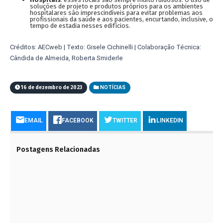
soluções de projeto e produtos próprios para os ambientes
hospitalares são imprescindíveis para evitar problemas aos
profissionais da saúde e aos pacientes, encurtando, inclusive, o
tempo de estadia nesses edifícios.
Créditos: AECweb | Texto: Gisele Cichinelli | Colaboração Técnica:
Cândida de Almeida, Roberta Smiderle
16 de dezembro de 2023
NOTÍCIAS
EMAIL
FACEBOOK
TWITTER
LINKEDIN
Postagens Relacionadas
FALHA GEOLÓGICA QUE PODE CAUSAR O ‘MAIOR
TERREMOTO DA HISTÓRIA DOS EUA’ EXPELE
LÍQUIDO ESTRANHO
1 DE MAIO DE 2023
ACHADA A “MINA DE OURO” DO FUTURO!