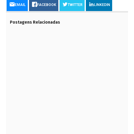
EMAIL
FACEBOOK
TWITTER
LINKEDIN
Postagens Relacionadas
INSCRIÇÕES ABERTAS PARA O MESTRADO
PROFISSIONAL EM HABITAÇÃO DO IPT
27 DE ABRIL DE 2023
A ENGENHARIA NA GERAÇÃO DE ENERGIA
18 DE MAIO DE 2021
REVESTIMENTO PARA COZINHA: CONHEÇA OS
PRINCIPAIS
9 DE DEZEMBRO DE 2023
DIA MUNDIAL DA ÁGUA!
21 DE MARÇO DE 2024