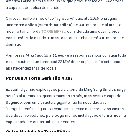
América Latina. Sem falar na China, que produz cerca de 1/4 de toda
a capacidade eólica do mundo.
O investimento chinês é tão “agressivo” que, até 2025, entregará
uma
torre eólica
(ou
turbina eólica
) de 330 metros de altura — o
mesmo tamanho da
TORRE EIFFEL
, considerada uma das maiores
construções do mundo. E mais: o rotor da turbina terá 310 metros de
diâmetro!
A empresa
Ming Yang Smart Energy
é a responsável por construir toda
essa estrutura, que fornecerá 22 MW de energia — suficiente para
abastecer dezenas de locais.
Por Que A Torre Será Tão Alta?
Existem algumas explicações para a torre da Ming Yang Smart Energy
ser tão alta. Primeiro: quanto maiores as pás, mais vento é captado.
Segundo: com uma estrutura gigante não há risco das pás
“mergulharem” na água. Terceiro: uma turbina maior reduz os custos
dos desenvolvedores, pois exige menos instalações e tem a mesma
capacidade de outras turbinas menores.
Outro Modelo De Torre Eólica