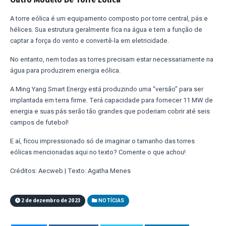
A torre eólica é um equipamento composto por torre central, pás e
hélices. Sua estrutura geralmente fica na água e tem a função de
captar a força do vento e convertê-la em eletricidade.
No entanto, nem todas as torres precisam estar necessariamente na
água para produzirem energia eólica.
A Ming Yang Smart Energy está produzindo uma “versão” para ser
implantada em terra firme. Terá capacidade para fornecer 11 MW de
energia e suas pás serão tão grandes que poderiam cobrir até seis
campos de futebol!
E aí, ficou impressionado só de imaginar o tamanho das torres
eólicas mencionadas aqui no texto? Comente o que achou!
Créditos: Aecweb | Texto: Agatha Menes
2 de dezembro de 2023
NOTÍCIAS