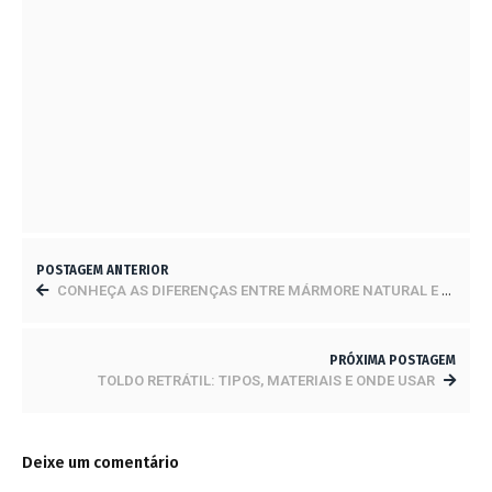
TOLDO RETRÁTIL: TIPOS, MATERIAIS E ONDE
USAR
5 DE DEZEMBRO DE 2023
CONHEÇA AS DIFERENÇAS ENTRE MÁRMORE
NATURAL E SINTÉTICO
2 DE DEZEMBRO DE 2023
POSTAGEM ANTERIOR
CONHEÇA AS DIFERENÇAS ENTRE MÁRMORE NATURAL E SINTÉTICO
PRÓXIMA POSTAGEM
TOLDO RETRÁTIL: TIPOS, MATERIAIS E ONDE USAR
Deixe um comentário