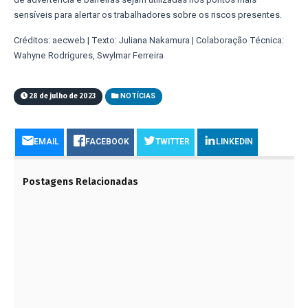
sensíveis para alertar os trabalhadores sobre os riscos presentes.
Créditos: aecweb | Texto: Juliana Nakamura | Colaboração Técnica:
Wahyne Rodrigures, Swylmar Ferreira
28 de julho de 2023
NOTÍCIAS
EMAIL
FACEBOOK
TWITTER
LINKEDIN
Postagens Relacionadas
OS SERES HUMANOS TÊM A CAPACIDADE DE
VIVER ENTRE 1.000 E 20.000 ANOS
15 DE AGOSTO DE 2023
BARRAGEM ROMPE PERTO DO RIBEIRÃO PIANCÓ
E AFETA BAIRROS DE ANÁPOLIS POR QUASE 12
HORAS