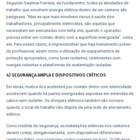
Segundo Swylmar Ferreira, da Fundacentro, todas as atividades de
trabalho que envolvem energia elétrica dentro de um canteiro são
perigosas. “Mas as que mais envolvem riscos à saúde dos
trabalhadores, principalmente eletricistas, são aquelas que
necessitam ser executadas com linha viva, quando o operador
precisa entrar em contato direto com a superfície energizada”, conta
ele. Para esses casos, é imprescindível que haja treinamento prévio
do profissional, assim como a utilização de equipamentos de
proteção apropriados, como luvas isolantes, vestimentas com
mangas cobertas e plataformas de sustentação isoladas.
4) SEGURANÇA AMPLA E DISPOSITIVOS CRÍTICOS
Em obras, muitos dos acidentes por contato direto com eletricidade
acontecem quando há partes energizadas expostas em emendas de
cabos sem isolante. Os choques elétricos também são comuns
quando o local de trabalho não dispõe de uma rede de aterramento
elétrico.
Como medida de segurança, as instalações elétricas nos canteiros
devem contar, obrigatoriamente, com dispositivos diferenciais
residuais (DRs), que protegem contra corrente de fuga. “O DR deve