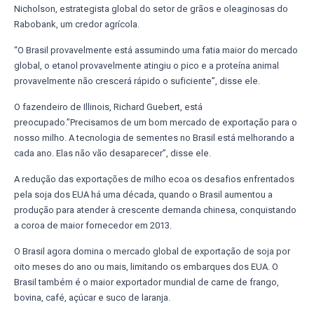
Nicholson, estrategista global do setor de grãos e oleaginosas do
Rabobank, um credor agrícola.
“O Brasil provavelmente está assumindo uma fatia maior do mercado
global, o etanol provavelmente atingiu o pico e a proteína animal
provavelmente não crescerá rápido o suficiente”, disse ele.
O fazendeiro de Illinois, Richard Guebert, está
preocupado.”Precisamos de um bom mercado de exportação para o
nosso milho. A tecnologia de sementes no Brasil está melhorando a
cada ano. Elas não vão desaparecer”, disse ele.
A redução das exportações de milho ecoa os desafios enfrentados
pela soja dos EUA há uma década, quando o Brasil aumentou a
produção para atender à crescente demanda chinesa, conquistando
a coroa de maior fornecedor em 2013.
O Brasil agora domina o mercado global de exportação de soja por
oito meses do ano ou mais, limitando os embarques dos EUA. O
Brasil também é o maior exportador mundial de carne de frango,
bovina, café, açúcar e suco de laranja.