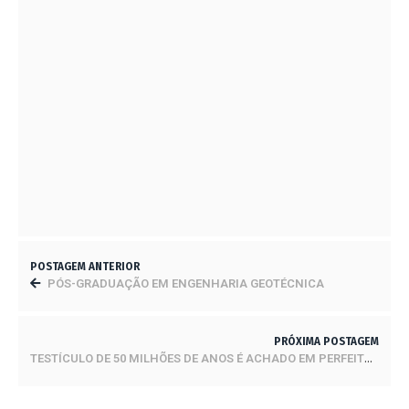
AUDITORIA DE SEGURANÇA DO TRABALHO
16 DE JUNHO DE 2023
COMO CALCULAR A QUANTIDADE CERTA DE
REVESTIMENTOS? VEJA DICAS
1 DE JULHO DE 2023
SAIBA COMO FAZER A LIMPEZA DE REJUNTES
5 DE DEZEMBRO DE 2023
POSTAGEM ANTERIOR
PÓS-GRADUAÇÃO EM ENGENHARIA GEOTÉCNICA
PRÓXIMA POSTAGEM
TESTÍCULO DE 50 MILHÕES DE ANOS É ACHADO EM PERFEITO ESTADO DE CONSERVAÇÃO