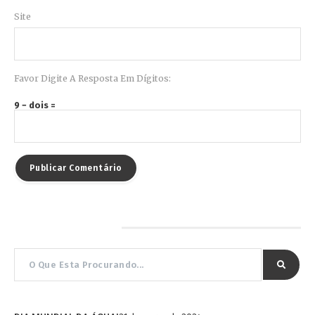
Site
Favor Digite A Resposta Em Dígitos:
9 − dois =
Pesquisar por…