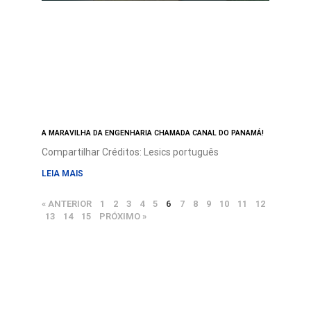
A MARAVILHA DA ENGENHARIA CHAMADA CANAL DO PANAMÁ!
Compartilhar Créditos: Lesics português
LEIA MAIS
« ANTERIOR
1
2
3
4
5
6
7
8
9
10
11
12
13
14
15
PRÓXIMO »