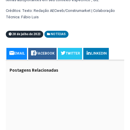
Créditos: Texto: Redação AECweb/Construmarket | Colaboração
Técnica: Fábio Luis
28 de julho de 2023
NOTÍCIAS
EMAIL
FACEBOOK
TWITTER
LINKEDIN
Postagens Relacionadas
UM CONSELHO ÚTIL PARA VOCË!
10 DE AGOSTO DE 2023
LIÇÕES DE BRUMADINHO:
DESCARACTERIZAÇÃO DE BARRAGENS USA A TI
PARA REDUZIR OS RISCOS DESTE PROCESSO
CRÍTICO