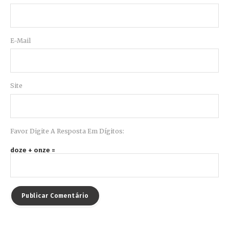
E-Mail
Site
Favor Digite A Resposta Em Dígitos:
doze + onze =