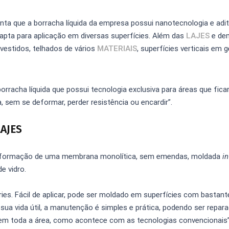
ta que a borracha líquida da empresa possui nanotecnologia e adit
a apta para aplicação em diversas superfícies. Além das
LAJES
e de
evestidos, telhados de vários
MATERIAIS
, superfícies verticais em g
rracha líquida que possui tecnologia exclusiva para áreas que fica
sem se deformar, perder resistência ou encardir”.
AJES
ela formação de uma membrana monolítica, sem emendas, moldada
in
e vidro.
ries. Fácil de aplicar, pode ser moldado em superfícies com bastant
ua vida útil, a manutenção é simples e prática, podendo ser repar
 em toda a área, como acontece com as tecnologias convencionais”