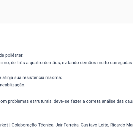
:
e poliéster;
ínimo, de três a quatro demãos, evitando demãos muito carregada
e atinja sua resistência máxima;
meabilização.
om problemas estruturais, deve-se fazer a correta análise das cau
t | Colaboração Técnica: Jair Ferreira, Gustavo Leite, Ricardo M