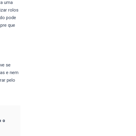
ra uma
izar rolos
odo pode
mpre que
eve se
das e nem
rar pelo
o o