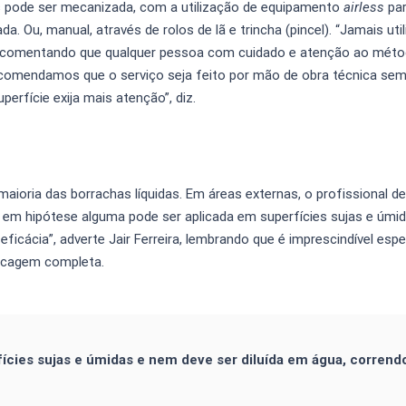
es pode ser mecanizada, com a utilização de equipamento
airless
pa
. Ou, manual, através de rolos de lã e trincha (pincel). “Jamais util
o, comentando que qualquer pessoa com cuidado e atenção ao mét
 recomendamos que o serviço seja feito por mão de obra técnica se
erfície exija mais atenção”, diz.
aioria das borrachas líquidas. Em áreas externas, o profissional d
, em hipótese alguma pode ser aplicada em superfícies sujas e úmi
eficácia”, adverte Jair Ferreira, lembrando que é imprescindível espe
ecagem completa.
cies sujas e úmidas e nem deve ser diluída em água, corrend