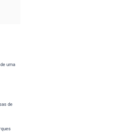
s de uma
sas de
arques