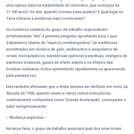
uma ruptura clara na estabilidade do Holoceno, que começou há
11.700 anos? Se sim, quando ocorreu essa quebra? E qual lugar na
Terra oferece a evidência mais convincente?
Os membros votantes do grupo de trabalho responderam
enfaticamente “sim” à primeira pergunta, apontando para o que
Zalasiewicz chama de “riqueza constrangedora” de evidências
encontradas em núcleos de gelo, sedimentos e esqueletos de
corais: microplásticos, substâncias químicas perpétuas, vestígios de
espécies invasoras, gases de efeito estufa e os efeitos das
bombas nucleares, todos aumentando rapidamente ou aparecendo
pela primeira vez.
Eles também afirmaram que o limite deveria ser definido em torno da
década de 1950, quando esses e vários outros indicadores,
coletivamente conhecidos como ‘Grande Aceleração’, começaram a
subir vertiginosamente.
– Mudança explosiva –
Na terça-feira, o grupo de trabalho anunciará qual dos nove locais