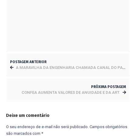
TERRESTRE E CONSEGUEM ALCANÇAR O
MANTO! O QUE ENCONTRARAM?
22 DE JUNHO DE 2023
BRASIL PROJETA HIDRELÉTRICAS NOS MAIORES
NÍVEIS DA HISTÓRIA AO FINAL DO PERÍODO
SECO
5 DE MAIO DE 2023
POSTAGEM ANTERIOR
A MARAVILHA DA ENGENHARIA CHAMADA CANAL DO PANAMÁ!
PRÓXIMA POSTAGEM
CONFEA AUMENTA VALORES DE ANUIDADE E DA ART.
Deixe um comentário
O seu endereço de e-mail não será publicado.
Campos obrigatórios
são marcados com
*