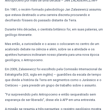
Antropoceno por mais de uma década – JAN ZALASIEWICZ/AFP
Em 1981, o recém-formado paleobiólogo Jan Zalasiewicz assumiu
que estava destinado a uma carreira discreta procurando e
decifrando fósseis do passado distante da Terra.
Durante três décadas, o cientista britânico foi, em suas palavras, um
geólogo itinerante.
Mas então, a curiosidade e o acaso o colocaram no centro de um
acalorado debate na ciência e além, sobre se a atividade e os
apetites humanos inclinaram nosso planeta para uma nova época
geológica, o Antropoceno.
Em 2009, Zalasiewicz foi escolhido pela Comissão Internacional de
Estratigrafia (ICS, sigla em inglês) – guardiões da escala de tempo
que divide a história da Terra em segmentos como o Jurássico e o
Cretáceo – para presidir um grupo de trabalho sobre o assunto.
“Fui surpreendido pelo Antropoceno e então sequestrado sem
esperança de ser liberado”, disse ele à AFP em uma entrevista.
A missão se resumiu a três perguntas: o registro geológico mostra