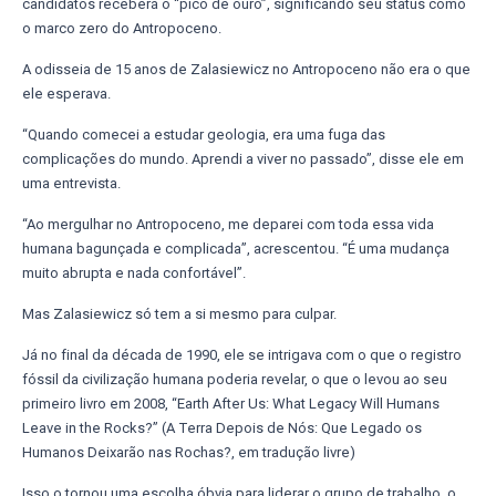
candidatos receberá o “pico de ouro”, significando seu status como
o marco zero do Antropoceno.
A odisseia de 15 anos de Zalasiewicz no Antropoceno não era o que
ele esperava.
“Quando comecei a estudar geologia, era uma fuga das
complicações do mundo. Aprendi a viver no passado”, disse ele em
uma entrevista.
“Ao mergulhar no Antropoceno, me deparei com toda essa vida
humana bagunçada e complicada”, acrescentou. “É uma mudança
muito abrupta e nada confortável”.
Mas Zalasiewicz só tem a si mesmo para culpar.
Já no final da década de 1990, ele se intrigava com o que o registro
fóssil da civilização humana poderia revelar, o que o levou ao seu
primeiro livro em 2008, “Earth After Us: What Legacy Will Humans
Leave in the Rocks?” (A Terra Depois de Nós: Que Legado os
Humanos Deixarão nas Rochas?, em tradução livre)
Isso o tornou uma escolha óbvia para liderar o grupo de trabalho, o