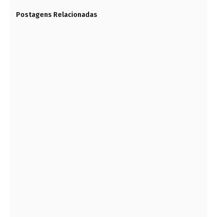
Postagens Relacionadas
EDITAL DE CONVOCAÇÃO ELEITORAL Nº 1.2023
(D.O.U)
10 DE JULHO DE 2023
PALESTRA SOBRE A REFORMA TRIBUTÁRIA
10 DE AGOSTO DE 2023
A ENGENHARIA TRANSFORMANDO PAISAGENS
18 DE MAIO DE 2021
POR QUE USAR LÃ DE VIDRO PARA ISOLAMENTO
TÉRMICO E ACÚSTICO?
28 DE JULHO DE 2023
PELA PRIMEIRA VEZ PERFURAM A CROSTA