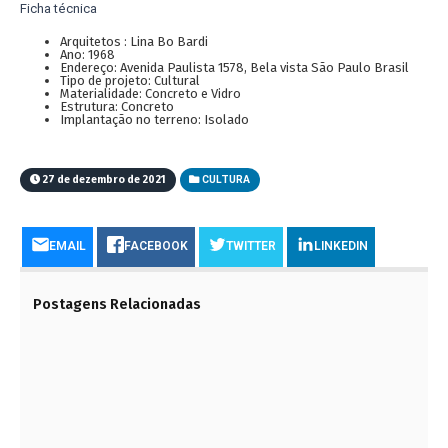
Ficha técnica
Arquitetos : Lina Bo Bardi
Ano: 1968
Endereço: Avenida Paulista 1578, Bela vista São Paulo Brasil
Tipo de projeto: Cultural
Materialidade: Concreto e Vidro
Estrutura: Concreto
Implantação no terreno: Isolado
27 de dezembro de 2021
CULTURA
EMAIL
FACEBOOK
TWITTER
LINKEDIN
Postagens Relacionadas
HÁ 185 ANOS NASCIA ANDRÉ PINTO REBOUÇAS
EM CACHOEIRA, BAHIA. ELE FOI UM GRANDE
ENGENHEIRO E INVENTOR BRASILEIRO!
15 DE AGOSTO DE 2023