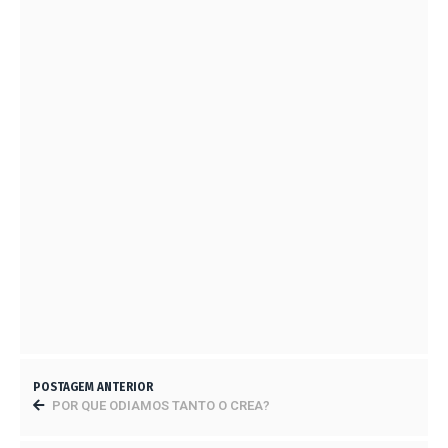
ELEIÇÕES CONSELHO 2023
21 DE AGOSTO DE 2023
ARGAMASSA ARMADA
27 DE SETEMBRO DE 2023
O TÍTULO DOUTOR NÃO É FORMA DE
TRATAMENTO
3 DE AGOSTO DE 2023
FELIZ NATAL!
20 DE DEZEMBRO DE 2023
POSTAGEM ANTERIOR
POR QUE ODIAMOS TANTO O CREA?