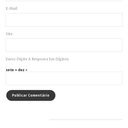
E-Mail
Site
Favor Digite A Resposta Em Dígitos:
sete + dez =
Pesquisar por…