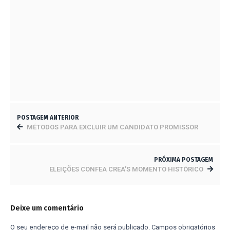
COMO FOI CONSTRUÍDA A VENEZA?
6 DE JUNHO DE 2023
PASSO A PASSO PARA PLANEJAR O
ORÇAMENTO DE OBRAS
5 DE MAIO DE 2023
POSTAGEM ANTERIOR
MÉTODOS PARA EXCLUIR UM CANDIDATO PROMISSOR
PRÓXIMA POSTAGEM
ELEIÇÕES CONFEA CREA’S MOMENTO HISTÓRICO
Deixe um comentário
O seu endereço de e-mail não será publicado.
Campos obrigatórios