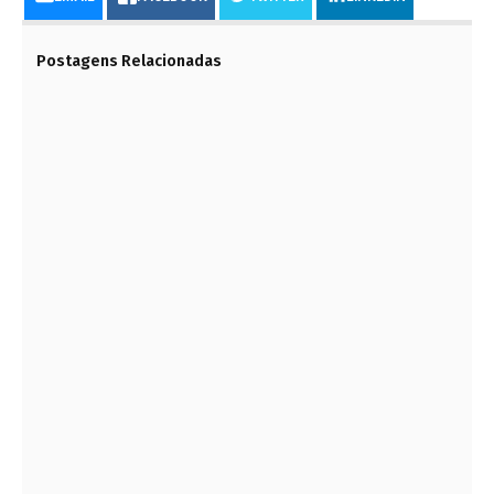
Postagens Relacionadas
PROJETO BILIONÁRIO VAI ATRAIR EMPRESAS DE
ENGENHARIA, CONSTRUÇÃO, MONTAGEM E
SERVIÇOS
27 DE JUNHO DE 2023
QUAIS OS TIPOS E COMO ESCOLHER
RESERVATÓRIOS DE ÁGUA?
27 DE ABRIL DE 2023
PELE DE VIDRO É SISTEMA QUE ASSEGURA
ESTANQUEIDADE E ESTÉTICA
5 DE DEZEMBRO DE 2023
BARRAGEM ROMPE PERTO DO RIBEIRÃO PIANCÓ
E AFETA BAIRROS DE ANÁPOLIS POR QUASE 12
HORAS
20 DE JUNHO DE 2023