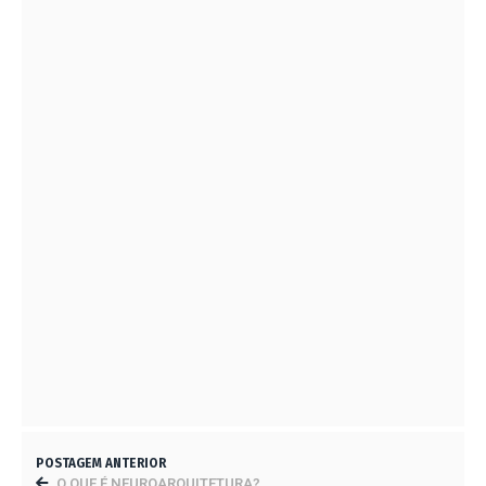
COMO A ACÚSTICA FAZ PARTE DA ERGONOMIA?
16 DE DEZEMBRO DE 2023
NOTÍCIA INATEL URGENTE! DIVULGUE EM SUAS
REDES SOCIAIS!
9 DE DEZEMBRO DE 2023
ABRAEI NO COMBATE DA ESCASSEZ DE
RECURSOS HIDRICOS EM UBERABA
10 DE JANEIRO DE 2022
INSCRIÇÕES ABERTAS PARA O MESTRADO
PROFISSIONAL EM HABITAÇÃO DO IPT
27 DE ABRIL DE 2023
POSTAGEM ANTERIOR
O QUE É NEUROARQUITETURA?