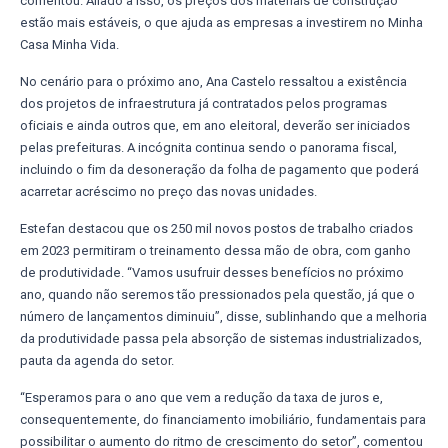
comentou. Aliado a isso, os preços dos materiais de construção
estão mais estáveis, o que ajuda as empresas a investirem no Minha
Casa Minha Vida.
No cenário para o próximo ano, Ana Castelo ressaltou a existência
dos projetos de infraestrutura já contratados pelos programas
oficiais e ainda outros que, em ano eleitoral, deverão ser iniciados
pelas prefeituras. A incógnita continua sendo o panorama fiscal,
incluindo o fim da desoneração da folha de pagamento que poderá
acarretar acréscimo no preço das novas unidades.
Estefan destacou que os 250 mil novos postos de trabalho criados
em 2023 permitiram o treinamento dessa mão de obra, com ganho
de produtividade. “Vamos usufruir desses benefícios no próximo
ano, quando não seremos tão pressionados pela questão, já que o
número de lançamentos diminuiu”, disse, sublinhando que a melhoria
da produtividade passa pela absorção de sistemas industrializados,
pauta da agenda do setor.
“Esperamos para o ano que vem a redução da taxa de juros e,
consequentemente, do financiamento imobiliário, fundamentais para
possibilitar o aumento do ritmo de crescimento do setor”, comentou