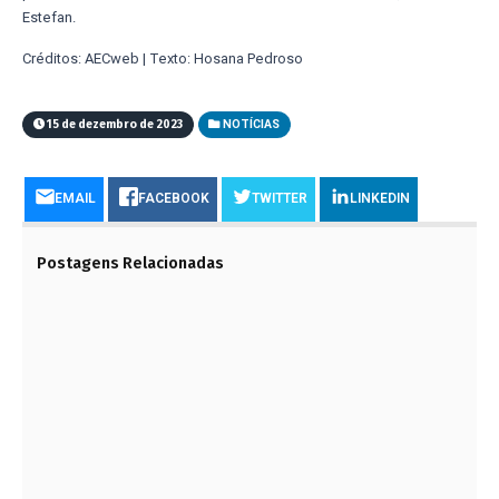
Estefan.
Créditos: AECweb | Texto: Hosana Pedroso
15 de dezembro de 2023
NOTÍCIAS
EMAIL
FACEBOOK
TWITTER
LINKEDIN
Postagens Relacionadas
LIÇÕES DE BRUMADINHO:
DESCARACTERIZAÇÃO DE BARRAGENS USA A TI
PARA REDUZIR OS RISCOS DESTE PROCESSO
CRÍTICO
26 DE MAIO DE 2023
GRUPO GERDAU VAI TRANSFERIR SEDE DA
MINERAÇÃO PARA BELO HORIZONTE
19 DE JUNHO DE 2023