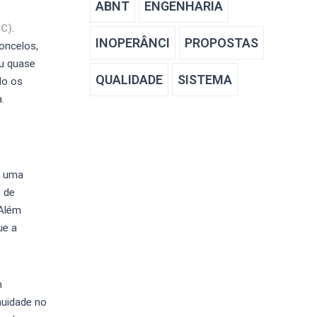
ABNT
ENGENHARIA
C)
.
INOPERÂNCI
PROPOSTAS
oncelos,
ou quase
QUALIDADE
SISTEMA
do os
.
m uma
s de
 Além
ue a
m
nuidade no