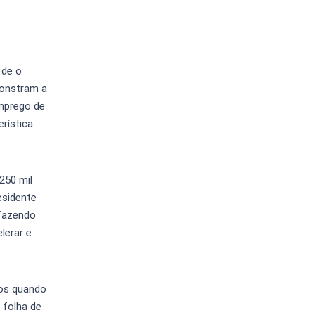
 de o
monstram a
emprego de
rística
250 mil
esidente
(fazendo
lerar e
ios quando
 folha de