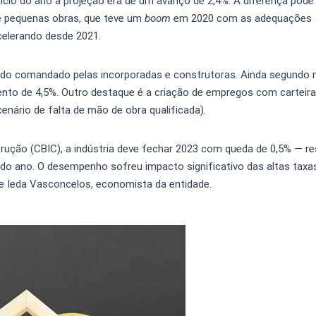
cio do ano a projeção era de um avanço de 2,4%. A diferença pode
e pequenas obras, que teve um
boom
em 2020 com as adequações
celerando desde 2021.
ado comandado pelas incorporadas e construtoras. Ainda segundo
ento de 4,5%. Outro destaque é a criação de empregos com carteira
nário de falta de mão de obra qualificada).
trução (CBIC), a indústria deve fechar 2023 com queda de 0,5% — r
 do ano. O desempenho sofreu impacto significativo das altas taxas
e Ieda Vasconcelos, economista da entidade.