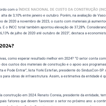
cordo com o
ÍNDICE NACIONAL DE CUSTO DA CONSTRUÇÃO (INC
alta de 3,10% entre janeiro e outubro. Porém, na avaliação de Vasc
lho de 2020 a novembro de 2023, o custo com materiais já aument
. E o INCC total também apontou elevação de 37,28%. Consideran
6,13% de julho de 2020 até outubro de 2023”, destaca a economista
 2024?
ivas, como esperar resultado melhor em 2024? “O setor conta co
de dos custos dos materiais de construção e o apoio aos programa
e Pode Entrar”, lista Yorki Estefan, presidente do SindusCon-SP.
 para obras de infraestrutura. Assim, a estimativa da entidade é q
da construção em 2024. Renato Correia, presidente da entidade, te
pais fatores que devem favorecer o setor no próximo ano: a conti