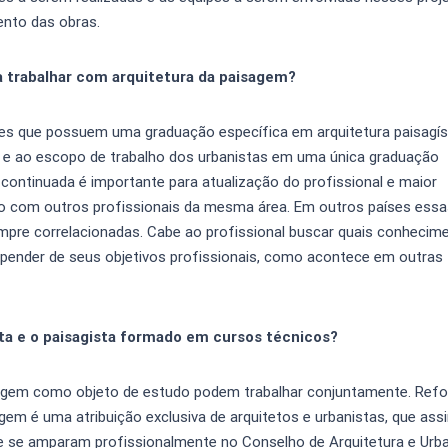
ento das obras.
trabalhar com arquitetura da paisagem?
es que possuem uma graduação específica em arquitetura paisagíst
os e ao escopo de trabalho dos urbanistas em uma única graduação
continuada é importante para atualização do profissional e maior
tato com outros profissionais da mesma área. Em outros países essa
re correlacionadas. Cabe ao profissional buscar quais conhecim
epender de seus objetivos profissionais, como acontece em outras
sta e o paisagista formado em cursos técnicos?
agem como objeto de estudo podem trabalhar conjuntamente. Refo
sagem é uma atribuição exclusiva de arquitetos e urbanistas, que as
o e se amparam profissionalmente no Conselho de Arquitetura e Ur