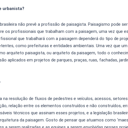
e urbanista?
 brasileira não prevê a profissão de paisagista. Paisagismo pode ser
bre os profissionais que trabalham com a paisagem, uma vez que e
ssional que trabalhará com a paisagem dependerá do tipo de proje
tentes, como prefeituras e entidades ambientais. Uma vez que um
mo arquiteto paisagista, ou arquiteto da paisagem, todo o conhec
 são aplicados em projetos de parques, praças, ruas, fachadas, jardi
?
 na resolução de fluxos de pedestres e veículos, acessos, setores
gação, relação entre os elementos construídos e não construídos, en
sáveis técnicos que assinam esses projetos, e a legislação brasilei
m arquitetura da paisagem. Gosto de pensar que atuamos como ‘maes
des a serem realizadas e as equipes a serem envolvidas nesses pro