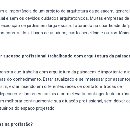
 a importância de um projeto de arquitetura da paisagem, general
icial e sem os devidos cuidados arquitetônicos. Muitas empresas de
 execução de jardins em larga escala, faturando na quantidade de ‘p
 construídos, fluxos de usuários, custo-benefício e outros tópico
r sucesso profissional trabalhando com arquitetura da paisa
banista que trabalha com arquitetura da paisagem, é importante a i
eas do conhecimento. Estar atualizado e se interessar por assunto
ssim, estar inserido em diferentes redes de contato e trocas de
endente das redes sociais e com elevado contingente de profissi
em melhorar continuamente sua atuação profissional, sem deixar de
usuários do espaço projetado.
s na profissão?