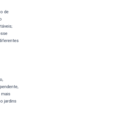
do de
o
táveis;
esse
diferentes
o,
ependente,
e mais
o jardins