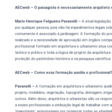
AECweb – O paisagista é necessariamente arquiteto 
Mario Henrique Felgueira Pavanelli –
A atual legislação
por qualquer pessoa, pois não há impedimentos legais so
comumente é associado à jardinagem. A formação do profi
realizado e a necessidade de aprovação em órgãos compe
profissional formado em arquitetura e urbanismo atua co
teórico e prático e toda a lógica de projeto da arquitetura
proteção do patrimônio histórico e na pesquisa científica.
AECweb – Como essa formação auxilia o profissional
Pavanelli –
A formação em arquitetura e urbanismo auxilia
projeto, mobiliário, vegetação, topografia, drenagem, irri
outros. Além disso, arquitetos e urbanistas são os respon
a esses profissionais a atribuição legal de trabalhar co
‘maestrinas’, responsáveis por organizar todas as ativida