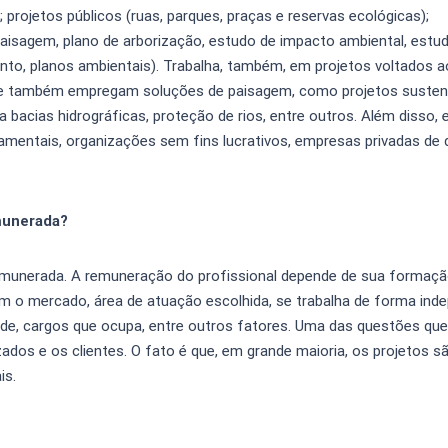
s); projetos públicos (ruas, parques, praças e reservas ecológicas);
 paisagem, plano de arborização, estudo de impacto ambiental, estu
nto, planos ambientais). Trabalha, também, em projetos voltados a
s que também empregam soluções de paisagem, como projetos susten
a bacias hidrográficas, proteção de rios, entre outros. Além disso, 
namentais, organizações sem fins lucrativos, empresas privadas de 
munerada?
munerada. A remuneração do profissional depende de sua formaçã
m o mercado, área de atuação escolhida, se trabalha de forma ind
ide, cargos que ocupa, entre outros fatores. Uma das questões qu
ados e os clientes. O fato é que, em grande maioria, os projetos sã
is.