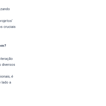
izando
rojetos’
s cruciais
gem?
nteração
s diversos
onais, é
 lado a