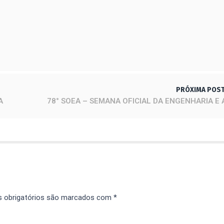
 É ACHADO EM PERFEITO ESTADO DE CONSERVAÇÃO
PRÓXIMA POS
A
 obrigatórios são marcados com
*