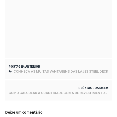
FALHA GEOLÓGICA QUE PODE CAUSAR O ‘MAIOR
TERREMOTO DA HISTÓRIA DOS EUA’ EXPELE
LÍQUIDO ESTRANHO
1 DE MAIO DE 2023
ESCADAS EM EPS SÃO RESISTENTES E TÊM
MAIOR RIGIDEZ
9 DE JUNHO DE 2023
POSTAGEM ANTERIOR
CONHEÇA AS MUITAS VANTAGENS DAS LAJES STEEL DECK
PRÓXIMA POSTAGEM
COMO CALCULAR A QUANTIDADE CERTA DE REVESTIMENTOS? VEJA DICAS
Deixe um comentário