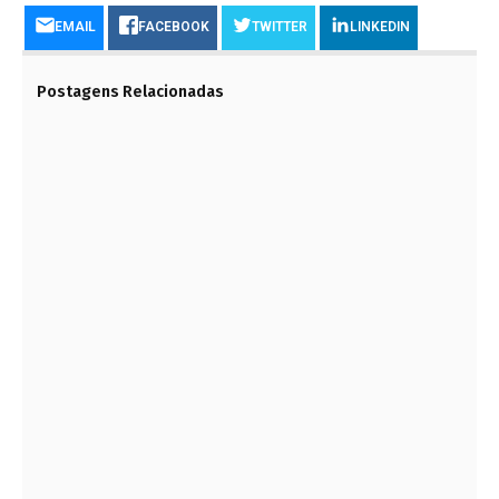
EMAIL
FACEBOOK
TWITTER
LINKEDIN
Postagens Relacionadas
A ENGENHARIA NA GERAÇÃO DE ENERGIA
18 DE MAIO DE 2021
QUAL É A DURABILIDADE DE UMA PAREDE DE
DRYWALL?
24 DE MAIO DE 2023
A MÁGICA DA ENGENHARIA
16 DE MAIO DE 2021
78° SOEA – SEMANA OFICIAL DA ENGENHARIA E
AGRONOMIA
11 DE AGOSTO DE 2023