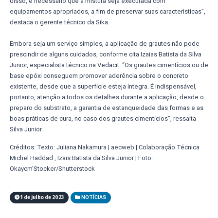
disso, é necessário que a mistura seja executada com
equipamentos apropriados, a fim de preservar suas características”,
destaca o gerente técnico da Sika.
Embora seja um serviço simples, a aplicação de grautes não pode
prescindir de alguns cuidados, conforme cita Izaias Batista da Silva
Junior, especialista técnico na Vedacit. “Os grautes cimentícios ou de
base epóxi conseguem promover aderência sobre o concreto
existente, desde que a superfície esteja íntegra. É indispensável,
portanto, atenção a todos os detalhes durante a aplicação, desde o
preparo do substrato, a garantia de estanqueidade das formas e as
boas práticas de cura, no caso dos grautes cimentícios”, ressalta
Silva Junior.
Créditos: Texto: Juliana Nakamura | aecweb | Colaboração Técnica
Michel Haddad , Izais Batista da Silva Junior | Foto:
Okaycm’Stocker/Shutterstock
1 de julho de 2023
NOTÍCIAS