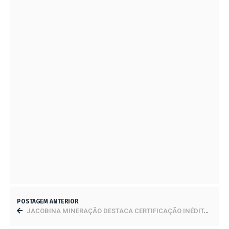
AÇO CEARENSE ABRE INSCRIÇÕES PARA A 2ª
CHAMADA DE OPEN INNOVATION DO
PROGRAMA INOVAR 2023
12 DE ABRIL DE 2023
PROPRIETÁRIOS JÁ PODEM EMITIR O
CERTIFICADO DE CADASTRO DE IMÓVEL RURAL
2023
27 DE JUNHO DE 2023
O QUE É CUMEEIRA E PARA QUE SERVE
19 DE AGOSTO DE 2023
BARRAGEM NA CHINA SERÁ CONSTRUÍDA COM
IA E IMPRESSORA 3D
28 DE JULHO DE 2023
POSTAGEM ANTERIOR
JACOBINA MINERAÇÃO DESTACA CERTIFICAÇÃO INÉDITA PELA ABNT