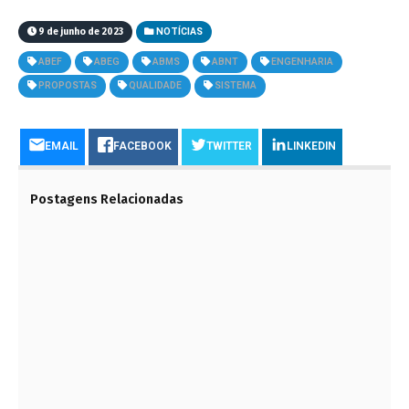
9 de junho de 2023
NOTÍCIAS
ABEF
ABEG
ABMS
ABNT
ENGENHARIA
PROPOSTAS
QUALIDADE
SISTEMA
EMAIL
FACEBOOK
TWITTER
LINKEDIN
Postagens Relacionadas
GRUPO DE CIENTISTAS DEFENDE QUE A TERRA
JÁ ENTROU EM NOVA ERA GEOLÓGICA, O
ANTROPOCENO
13 DE JULHO DE 2023
CONTRATO DE OBRAS E SERVIÇOS
15 DE MAIO DE 2021