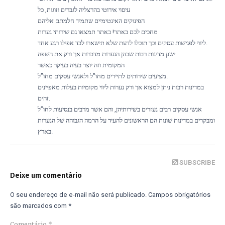
עיסוי אירוטי בהרצליה לגברים וזוגות, כל
הפינוקים האינטימיים שתמיד חלמתם אליהם
מחכים לכם באתר! באתר תמצאו גם שירותי נערות
ליווי לפגישות עסקים וכך תוכלו לדעת שלא תישארו לבד אפילו רגע אחד.
ישנן מדינות רבות שבהן הנערות מדברות אך ורק את השפה
המקומית וזה יוצר בעיה בעיקר כאשר
מציעים שירותים לתיירים מחו”ל ולאנשי עסקים מחו”ל.
במדינות רבות ניתן למצוא אך ורק נערות ליווי מקומיות בעלות מאפיינים
זהים.
אנשי עסקים רבים נעזרים בשירותיהן, והם אשר מרבים בנסיעות לחו”ל
ומבקרים במדינות שונות הם הראשונים להעיד על הרמה הגבוהה של הנערות
בארץ.
SUBSCRIBE
Deixe um comentário
O seu endereço de e-mail não será publicado.
Campos obrigatórios
são marcados com
*
Comentário
*