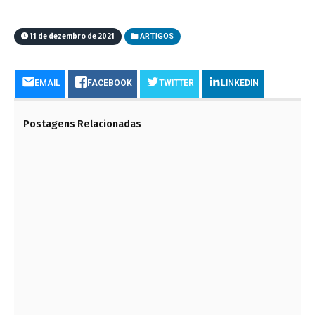
11 de dezembro de 2021
ARTIGOS
EMAIL
FACEBOOK
TWITTER
LINKEDIN
Postagens Relacionadas
A INVERSÃO DE VALORES E A IMPORTÂNCIA DA
ENGENHARIA
12 DE MAIO DE 2023
RISCOS HIDROGEOLÓGICOS E O COLAPSO DO
SISTEMA CONFEA/CREA’S
14 DE JANEIRO DE 2022
PERIGOSA VIAGEM
27 DE JUNHO DE 2023