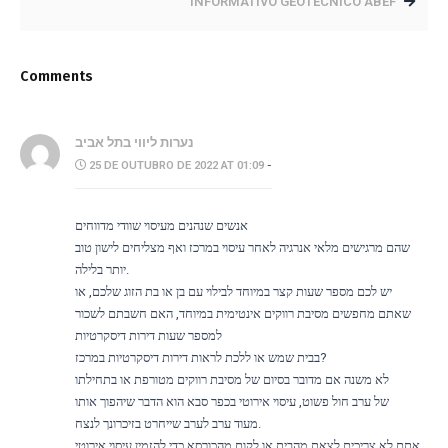
INFORMATIVO GEOTÉCNICO ABEF
Comments
נערות ליווי בתל אביב
25 DE OUTUBRO DE 2022 AT 01:09
-
אנשים שנהנים מעיסוי שוודי מדווחים
שהם מרגישים מלאי אנרגיה לאחר עיסוי במרכז ואף מצליחים לישון טוב
יותר בלילה.
יש לכם מספר שעות קצר במיוחד לבילוי עם בן או בת הזוג שלכם, או
שאתם מחפשים מסיבת רווקים אינטימית במיוחד, האם חשבתם לשכור
למספר שעות דירות דיסקרטיות
בבית שמש או ללכת לראות דירות דיסקרטיות במרכז?
לא משנה אם מדובר בסיום של מסיבת רווקים מטורפת או בתחילתו
של ערב חול פשוט, עיסוי אירוטי בכפר סבא הוא הדבר שיהפוך אותו
מעוד ערב לערב שייחרט בזיכרונך לנצח.
אתם לא צריכים לצאת מהבית או לקום מהכורסא כדי להזמין עיסוי אירוטי.