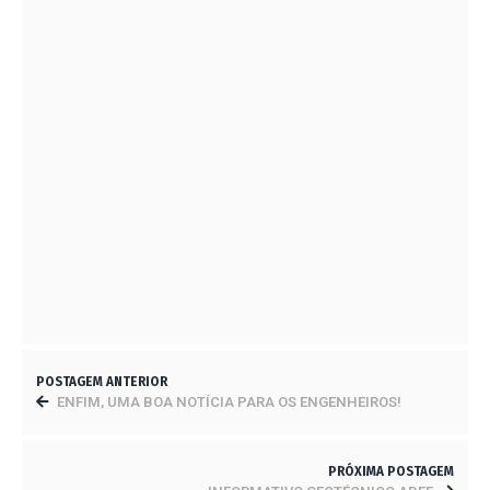
CHEGOU A HORA DA VERDADE
23 DE JUNHO DE 2023
DIA MUNDIAL DA ÁGUA!
21 DE MARÇO DE 2024
ITAIPU- REGISTRO HISTÓRICO SOBRE AS OBRAS
DE CONCRETO, EM HOMENAGEM AOS 50 ANOS
DO TRATADO BINACIONAL
10 DE JULHO DE 2023
POSTAGEM ANTERIOR
ENFIM, UMA BOA NOTÍCIA PARA OS ENGENHEIROS!
PRÓXIMA POSTAGEM