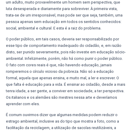
um adulto, muito provavelmente um homem sem perspectiva, que
luta desesperada e diariamente para sobreviver. À primeira vista,
trata-se de um irresponsável, mas pode ser que seja, também, uma
pessoa apenas sem educação em todos os sentidos conhecidos:
social, ambiental e cultural. E esta é a raiz do problema.
O poder público, em tais casos, deveria ser responsabilizado por
esse tipo de comportamento inadequado do cidadão, e, em razão
disto, ser punido severamente, pois não investe em educação sócio-
ambiental. Infelizmente, porém, não há como punir o poder público.
O fato com cores reais é que, não havendo educação, jamais
romperemos o círculo vicioso da pobreza. Não só a educação
formal, aquela que apenas ensina, e muito mal, a ler e escrever. O
que falta é educação para a vida. É ensinar ao cidadão, desde a mais
tenra idade, a ser gente, a conviver em sociedade, a ter perspectiva.
Os italianos e os alemães são mestres nessa arte e deveríamos
aprender com eles.
É comum ouvirmos dizer que algumas medidas podem reduzir o
estrago ambiental, inclusive as do tipo que mostra a foto, como a
facilitação da reciclagem, a utilização de sacolas reutilizáveis, a