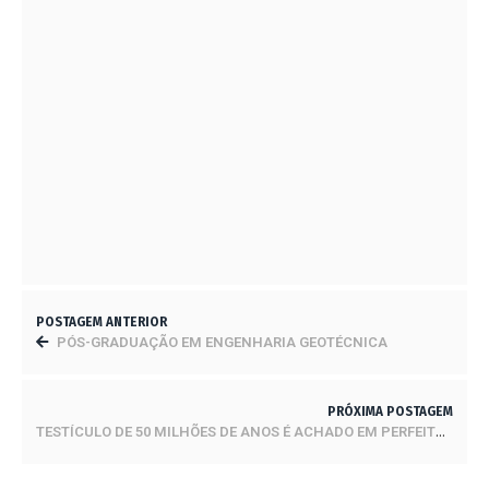
CENTRO DE LIDERANÇA PÚBLICA – CLP
18 DE ABRIL DE 2023
MEZANINO: INFORME-SE SOBRE ESSA
ESTRUTURA QUE AJUDA NA OTIMIZAÇÃO DO
ESPAÇO
20 DE DEZEMBRO DE 2023
DICAS PARA APLICAR PINTURA AIRLESS
27 DE ABRIL DE 2023
POSTAGEM ANTERIOR
PÓS-GRADUAÇÃO EM ENGENHARIA GEOTÉCNICA
PRÓXIMA POSTAGEM
TESTÍCULO DE 50 MILHÕES DE ANOS É ACHADO EM PERFEITO ESTADO DE CONSERVAÇÃO