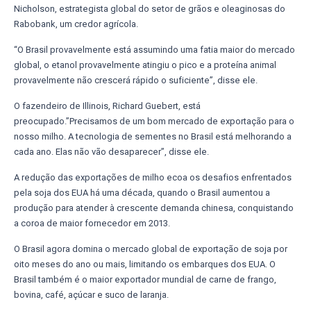
Nicholson, estrategista global do setor de grãos e oleaginosas do
Rabobank, um credor agrícola.
“O Brasil provavelmente está assumindo uma fatia maior do mercado
global, o etanol provavelmente atingiu o pico e a proteína animal
provavelmente não crescerá rápido o suficiente”, disse ele.
O fazendeiro de Illinois, Richard Guebert, está
preocupado.”Precisamos de um bom mercado de exportação para o
nosso milho. A tecnologia de sementes no Brasil está melhorando a
cada ano. Elas não vão desaparecer”, disse ele.
A redução das exportações de milho ecoa os desafios enfrentados
pela soja dos EUA há uma década, quando o Brasil aumentou a
produção para atender à crescente demanda chinesa, conquistando
a coroa de maior fornecedor em 2013.
O Brasil agora domina o mercado global de exportação de soja por
oito meses do ano ou mais, limitando os embarques dos EUA. O
Brasil também é o maior exportador mundial de carne de frango,
bovina, café, açúcar e suco de laranja.