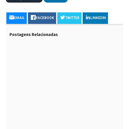
EMAIL
FACEBOOK
TWITTER
LINKEDIN
Postagens Relacionadas
CONHEÇA OS PAÍSES MAIS HONESTOS DO
MUNDO E VEJA A POSIÇÃO QUE O BRASIL
OCUPA EM 2023
12 DE MAIO DE 2023
ESCADAS EM EPS SÃO RESISTENTES E TÊM
MAIOR RIGIDEZ
9 DE JUNHO DE 2023
SAIBA ESPECIFICAR SOLUÇÕES ACÚSTICAS
PARA ESCRITÓRIOS
19 DE AGOSTO DE 2023