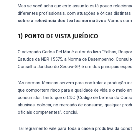
Mas se você acha que este assunto está pouco relacionado 
diferentes profissionais, com atuações e óticas distintas
sobre a relevância dos textos normativos
. Vamos come
1) PONTO DE VISTA JURÍDICO
O advogado Carlos Del Mar é autor do livro “Falhas, Respo
Estudos da NBR 15575, a Norma de Desempenho. Consultor
Conselho Jurídico do Secovi-SP, é um dos principais especia
“As normas técnicas servem para controlar a produção ind
que comportem risco para a qualidade de vida e o meio am
consumidor, tanto que o CDC (Código de Defesa do Consum
abusivas, colocar, no mercado de consumo, qualquer pro
oficiais competentes”, conclui.
Tal regramento vale para toda a cadeia produtiva da cons