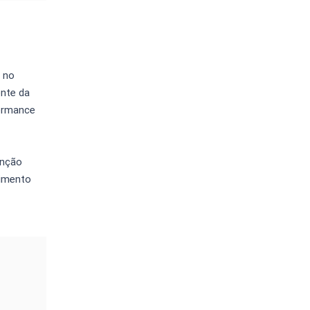
 no
ente da
formance
enção
cimento