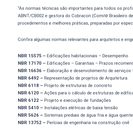
“As normas técnicas são importantes para todos os profiss
ABNT/CB002 e gestora do Cobracon (Comitê Brasileiro de C
procedimentos e melhores práticas, preparadas por espec
Confira algumas normas relevantes para arquitetos e enge
NBR 15575 –
Edificações habitacionais – Desempenho
NBR 17170 –
Edificações – Garantias – Prazos recomend
NBR 16636
–
Elaboração e desenvolvimento de serviços t
NBR 6492 –
Representação de projetos de Arquitetura
NBR 6118 –
Projeto de estruturas de concreto
NBR 6120 –
Ações para o cálculo de estruturas de edifi
NBR 6122 –
Projeto e execução de fundações
NBR 5410 –
Instalações elétricas de baixa tensão
NBR 5626 –
Sistemas prediais de água fria e água quen
NBR 13752 –
Perícias de engenharia na construção civil