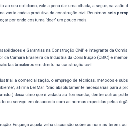
ao seu cotidiano, vale a pena dar uma olhada, a seguir, na visão 
 na vasta cadeia produtiva da construção civil. Reunimos
seis pers
çar por onde costuma ‘doer’ um pouco mais.
nsabilidades e Garantias na Construção Civil” e integrante da Comi
 da Câmara Brasileira da Indústria da Construção (CBIC) e membr
listas brasileiros em direito na construção civil.
ustrial, a comercialização, o emprego de técnicas, métodos e sub
biente”, afirma Del Mar. “São absolutamente necessárias para a p
idor) deixa claro que é vedado ao fornecedor, dentre outras prát
duto ou serviço em desacordo com as normas expedidas pelos órg
trução. Esqueça aquela velha discussão sobre as normas terem, ou 