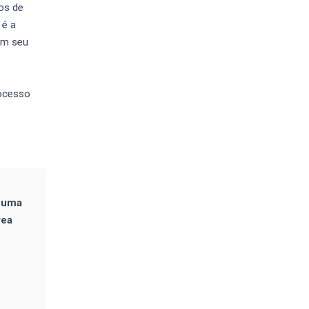
os de
 é a
em seu
rocesso
e uma
rea