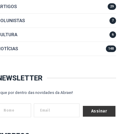
ARTIGOS
29
COLUNISTAS
7
CULTURA
6
NOTÍCIAS
148
NEWSLETTER
ique por dentro das novidades da Abraei!
Assinar